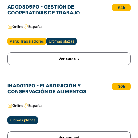
ADGD305PO - GESTIÓN DE
64h
COOPERATIVAS DE TRABAJO
Online
España
Para: Trabajadores
Últimas plazas
Ver curso
INAD011PO - ELABORACIÓN Y
30h
CONSERVACIÓN DE ALIMENTOS
Online
España
Últimas plazas
Ver curso