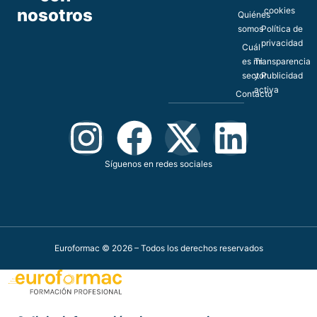
nosotros
cookies
Quiénes
somos
Política de
privacidad
Cuál
es mi
Transparencia
sector
y Publicidad
activa
Contacto
Síguenos en redes sociales
Euroformac © 2026 – Todos los derechos reservados