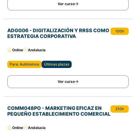
Ver curso
ADGG06 - DIGITALIZACIÓN Y RRSS COMO
100h
ESTRATEGIA CORPORATIVA
Online
Andalucía
Para: Autónomos
Últimas plazas
Ver curso
COMM048PO - MARKETING EFICAZ EN
210h
PEQUEÑO ESTABLECIMIENTO COMERCIAL
Online
Andalucía