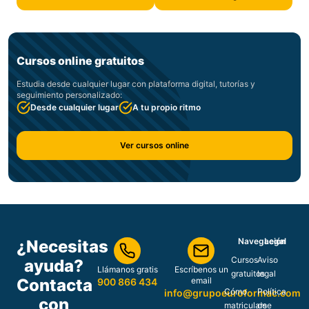
Cursos online gratuitos
Estudia desde cualquier lugar con plataforma digital, tutorías y
seguimiento personalizado:
Desde cualquier lugar
A tu propio ritmo
Ver cursos online
Navegación
Legal
¿Necesitas
Cursos
Aviso
ayuda?
Llámanos gratis
Escríbenos un
gratuitos
legal
Contacta
email
900 866 434
Cómo
Política
info@grupoeuroformac.com
con
matricularse
de