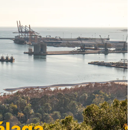
álaga