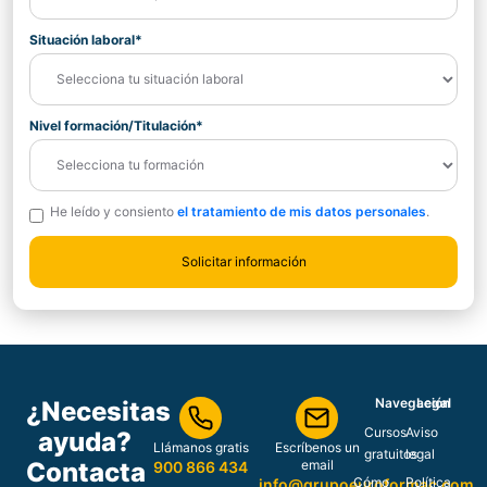
Situación laboral*
Nivel formación/Titulación*
He leído y consiento
el tratamiento de mis datos personales
.
Navegación
Legal
¿Necesitas
Cursos
Aviso
ayuda?
Llámanos gratis
Escríbenos un
gratuitos
legal
Contacta
email
900 866 434
Cómo
Política
info@grupoeuroformac.com