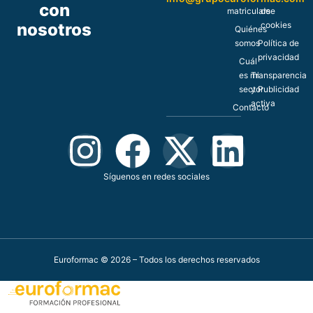
con
matricularse
de
nosotros
cookies
Quiénes
somos
Política de
privacidad
Cuál
es mi
Transparencia
sector
y Publicidad
activa
Contacto
Síguenos en redes sociales
Euroformac © 2026 – Todos los derechos reservados