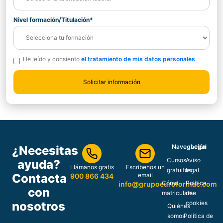
Nivel formación/Titulación*
He leído y consiento
el tratamiento de mis datos personales
.
Navegación
Legal
¿Necesitas
Cursos
Aviso
ayuda?
Llámanos gratis
Escríbenos un
gratuitos
legal
Contacta
email
900 866 434
Cómo
Política
info@grupoeuroformac.com
con
matricularse
de
nosotros
cookies
Quiénes
somos
Política de