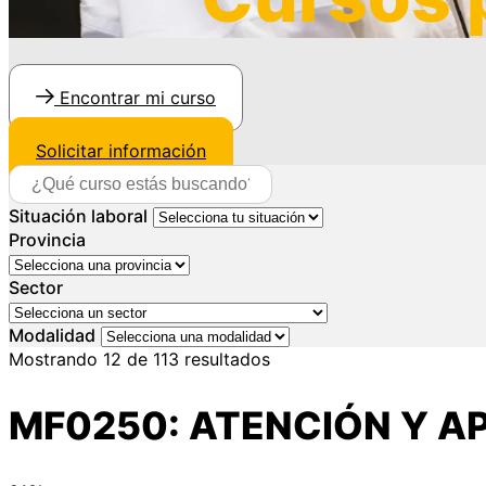
Encontrar mi curso
Solicitar información
Situación laboral
Provincia
Sector
Modalidad
Mostrando
12
de
113
resultados
MF0250: ATENCIÓN Y A