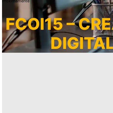
Próximamente
FCOI15 – CR
DIGITA