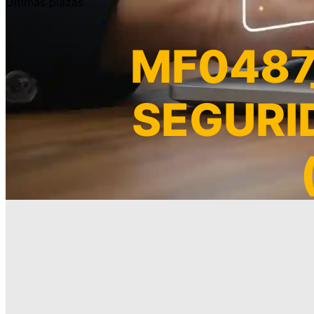
Últimas plazas
MF0487_
SEGURI