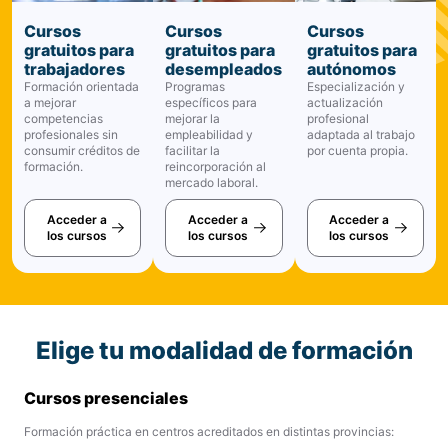
Cursos
Cursos
Cursos
gratuitos para
gratuitos para
gratuitos para
trabajadores
desempleados
autónomos
Formación orientada
Programas
Especialización y
a mejorar
específicos para
actualización
competencias
mejorar la
profesional
profesionales sin
empleabilidad y
adaptada al trabajo
consumir créditos de
facilitar la
por cuenta propia.
formación.
reincorporación al
mercado laboral.
Acceder a
Acceder a
Acceder a
los cursos
los cursos
los cursos
Elige tu modalidad de formación
Cursos presenciales
Formación práctica en centros acreditados en distintas provincias: