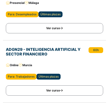
Presencial
Málaga
Para: Desempleados
Últimas plazas
Ver curso
ADGN29 - INTELIGENCIA ARTIFICIAL Y
60h
SECTOR FINANCIERO
Online
Murcia
Para: Trabajadores
Últimas plazas
Ver curso