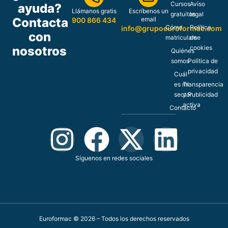
Cursos
Aviso
ayuda?
Llámanos gratis
Escríbenos un
gratuitos
legal
Contacta
email
900 866 434
Cómo
Política
info@grupoeuroformac.com
con
matricularse
de
nosotros
cookies
Quiénes
somos
Política de
privacidad
Cuál
es mi
Transparencia
sector
y Publicidad
activa
Contacto
Síguenos en redes sociales
Euroformac © 2026 – Todos los derechos reservados