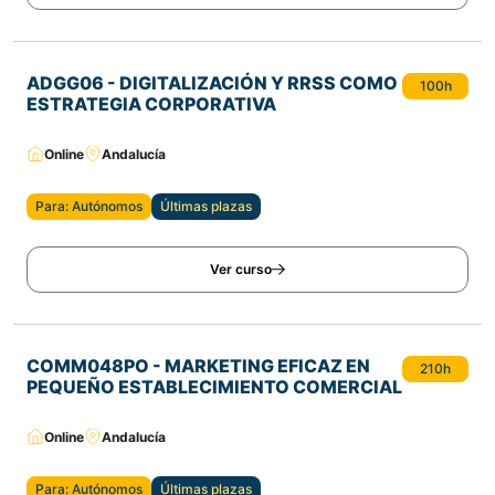
ADGG06 - DIGITALIZACIÓN Y RRSS COMO
100h
ESTRATEGIA CORPORATIVA
Online
Andalucía
Para: Autónomos
Últimas plazas
Ver curso
COMM048PO - MARKETING EFICAZ EN
210h
PEQUEÑO ESTABLECIMIENTO COMERCIAL
Online
Andalucía
Para: Autónomos
Últimas plazas