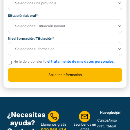
Situación laboral*
Nivel formación/Titulación*
He leído y consiento
el tratamiento de mis datos personales
.
Navegación
Legal
¿Necesitas
Cursos
Aviso
ayuda?
Llámanos gratis
Escríbenos un
gratuitos
legal
email
900 866 434