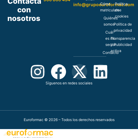
Contacta
Cómo
Política
info@grupoeuroformac.com
con
matricularse
de
nosotros
cookies
Quiénes
somos
Política de
privacidad
Cuál
es mi
Transparencia
sector
y Publicidad
activa
Contacto
Síguenos en redes sociales
Euroformac © 2026 – Todos los derechos reservados