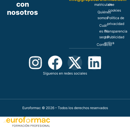
con
matricularse
de
nosotros
cookies
Quiénes
somos
Política de
privacidad
Cuál
es mi
Transparencia
sector
y Publicidad
activa
Contacto
Síguenos en redes sociales
Euroformac © 2026 – Todos los derechos reservados