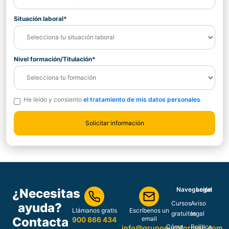
Situación laboral*
Nivel formación/Titulación*
He leído y consiento
el tratamiento de mis datos personales
.
Navegación
Legal
¿Necesitas
Cursos
Aviso
ayuda?
Llámanos gratis
Escríbenos un
gratuitos
legal
Contacta
email
900 866 434
Cómo
Política
info@grupoeuroformac.com