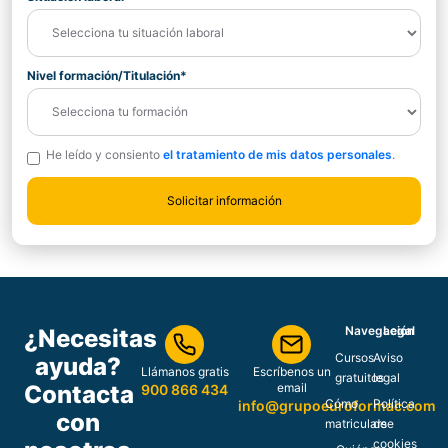
Nivel formación/Titulación*
He leído y consiento
el tratamiento de mis datos personales
.
Navegación
Legal
¿Necesitas
Cursos
Aviso
ayuda?
Llámanos gratis
Escríbenos un
gratuitos
legal
Contacta
email
900 866 434
Cómo
Política
info@grupoeuroformac.com
con
matricularse
de
cookies