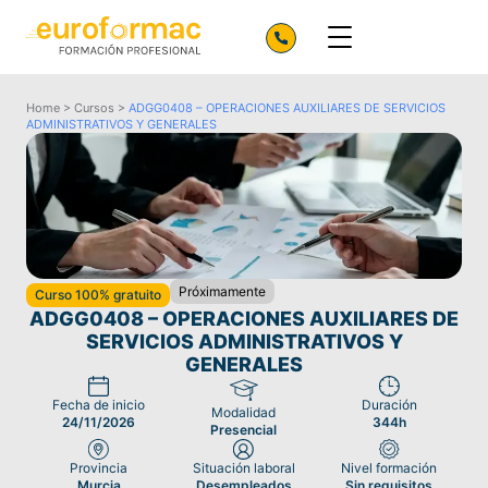
Home
>
Cursos
>
ADGG0408 – OPERACIONES AUXILIARES DE SERVICIOS
ADMINISTRATIVOS Y GENERALES
Próximamente
Curso 100% gratuito
ADGG0408 – OPERACIONES AUXILIARES DE
SERVICIOS ADMINISTRATIVOS Y
GENERALES
Fecha de inicio
Duración
Modalidad
24/11/2026
344h
Presencial
Provincia
Situación laboral
Nivel formación
Murcia
Desempleados
Sin requisitos