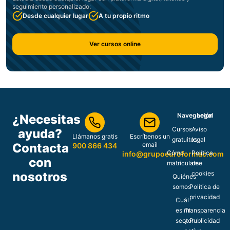
seguimiento personalizado:
Desde cualquier lugar
A tu propio ritmo
Ver cursos online
Navegación
Legal
¿Necesitas
Cursos
Aviso
ayuda?
Llámanos gratis
Escríbenos un
gratuitos
legal
Contacta
email
900 866 434
Cómo
Política
info@grupoeuroformac.com
con
matricularse
de
nosotros
cookies
Quiénes
somos
Política de
privacidad
Cuál
es mi
Transparencia
sector
y Publicidad