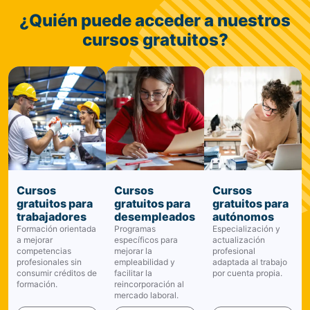
¿Quién puede acceder a nuestros
cursos gratuitos?
Cursos
Cursos
Cursos
gratuitos para
gratuitos para
gratuitos para
trabajadores
desempleados
autónomos
Formación orientada
Programas
Especialización y
a mejorar
específicos para
actualización
competencias
mejorar la
profesional
profesionales sin
empleabilidad y
adaptada al trabajo
consumir créditos de
facilitar la
por cuenta propia.
formación.
reincorporación al
mercado laboral.