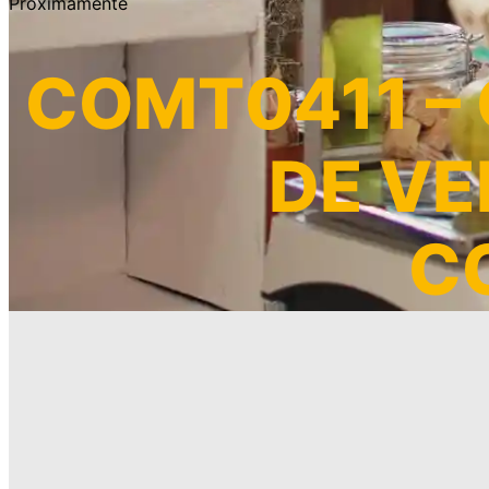
Próximamente
COMT0411 – 
DE VE
C