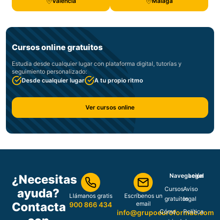
Valencia
Málaga
Cursos online gratuitos
Estudia desde cualquier lugar con plataforma digital, tutorías y
seguimiento personalizado:
Desde cualquier lugar
A tu propio ritmo
Ver cursos online
Navegación
Legal
¿Necesitas
Cursos
Aviso
ayuda?
Llámanos gratis
Escríbenos un
gratuitos
legal
Contacta
email
900 866 434
Cómo
Política
info@grupoeuroformac.com