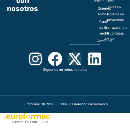
con
matricularse
de
nosotros
cookies
Quiénes
somos
Política de
privacidad
Cuál
es mi
Transparencia
sector
y Publicidad
activa
Contacto
Síguenos en redes sociales
Euroformac © 2026 – Todos los derechos reservados