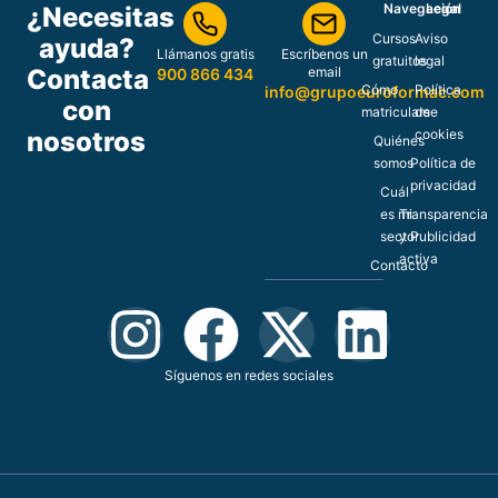
Navegación
Legal
¿Necesitas
Cursos
Aviso
ayuda?
Llámanos gratis
Escríbenos un
gratuitos
legal
Contacta
email
900 866 434
Cómo
Política
info@grupoeuroformac.com
con
matricularse
de
nosotros
cookies
Quiénes
somos
Política de
privacidad
Cuál
es mi
Transparencia
sector
y Publicidad
activa
Contacto
Síguenos en redes sociales