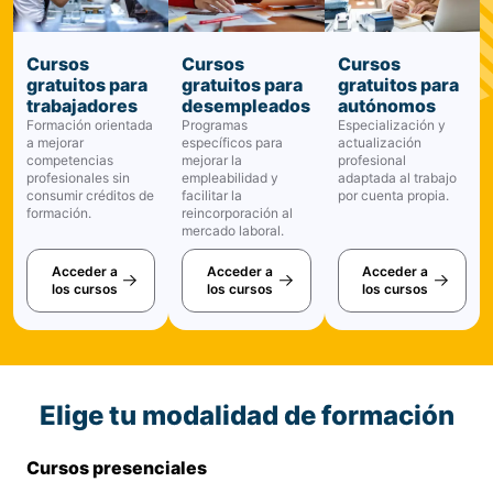
Cursos
Cursos
Cursos
gratuitos para
gratuitos para
gratuitos para
trabajadores
desempleados
autónomos
Formación orientada
Programas
Especialización y
a mejorar
específicos para
actualización
competencias
mejorar la
profesional
profesionales sin
empleabilidad y
adaptada al trabajo
consumir créditos de
facilitar la
por cuenta propia.
formación.
reincorporación al
mercado laboral.
Acceder a
Acceder a
Acceder a
los cursos
los cursos
los cursos
Elige tu modalidad de formación
Cursos presenciales