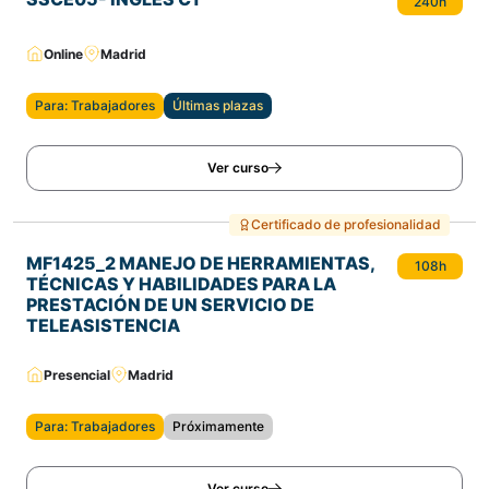
240h
Online
Madrid
Para: Trabajadores
Últimas plazas
Ver curso
Certificado de profesionalidad
MF1425_2 MANEJO DE HERRAMIENTAS,
108h
TÉCNICAS Y HABILIDADES PARA LA
PRESTACIÓN DE UN SERVICIO DE
TELEASISTENCIA
Presencial
Madrid
Para: Trabajadores
Próximamente
Ver curso