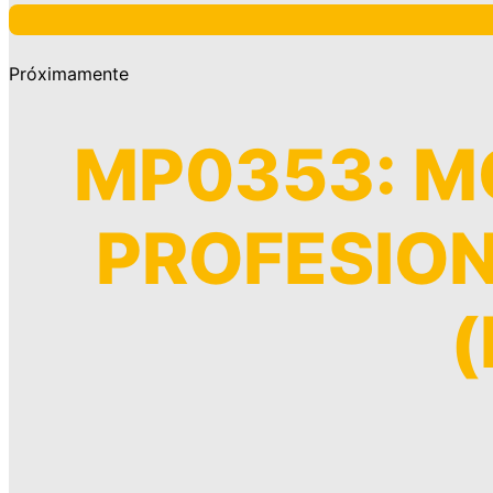
Próximamente
MP0353: M
PROFESIO