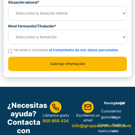
Situación laboral*
Nivel formación/Titulación*
He leído y consiento
el tratamiento de mis datos personales
.
Navegación
Legal
¿Necesitas
Cursos
Aviso
ayuda?
Llámanos gratis
Escríbenos un
gratuitos
legal
Contacta
email
900 866 434
Cómo
Política
info@grupoeuroformac.com
con
matricularse
de