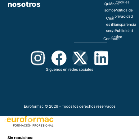
nosotros
cookies
Quiénes
somos
Política de
privacidad
Cuál
es mi
Transparencia
sector
y Publicidad
activa
Contacto
Síguenos en redes sociales
Euroformac © 2026 – Todos los derechos reservados
Sin requisitos: