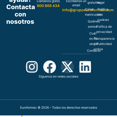
Llámanos gratis
Escríbenos un
gratuitos
legal
Contacta
email
900 866 434
Cómo
Política
info@grupoeuroformac.com
con
matricularse
de
nosotros
cookies
Quiénes
somos
Política de
privacidad
Cuál
es mi
Transparencia
sector
y Publicidad
activa
Contacto
Síguenos en redes sociales
Euroformac © 2026 – Todos los derechos reservados