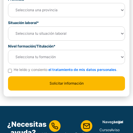
Situación laboral*
Nivel formación/Titulación*
He leído y consiento
el tratamiento de mis datos personales
.
Navegación
Legal
¿Necesitas
Cursos
Aviso
ayuda?