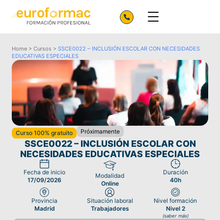
Home
>
Cursos
>
SSCE0022 – INCLUSIÓN ESCOLAR CON NECESIDADES
EDUCATIVAS ESPECIALES
Próximamente
Curso 100% gratuito
SSCE0022 – INCLUSIÓN ESCOLAR CON
NECESIDADES EDUCATIVAS ESPECIALES
Fecha de inicio
Duración
Modalidad
17/09/2026
40h
Online
Provincia
Situación laboral
Nivel formación
Madrid
Trabajadores
Nivel 2
(saber más)