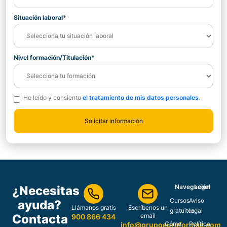
Situación laboral*
Nivel formación/Titulación*
He leído y consiento
el tratamiento de mis datos personales
.
Navegación
Legal
¿Necesitas
Cursos
Aviso
ayuda?
Llámanos gratis
Escríbenos un
gratuitos
legal
Contacta
email
900 866 434
Cómo
Política
info@grupoeuroformac.com