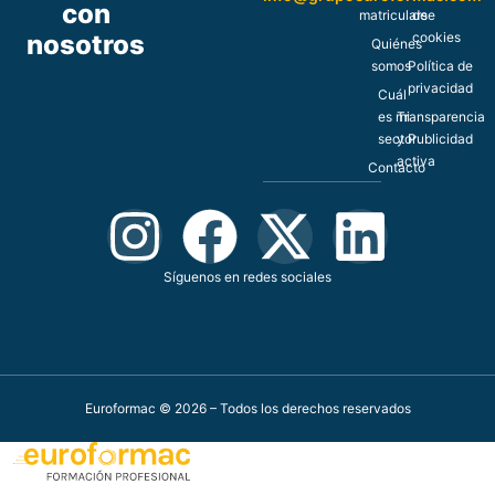
con
matricularse
de
nosotros
cookies
Quiénes
somos
Política de
privacidad
Cuál
es mi
Transparencia
sector
y Publicidad
activa
Contacto
Síguenos en redes sociales
Euroformac © 2026 – Todos los derechos reservados