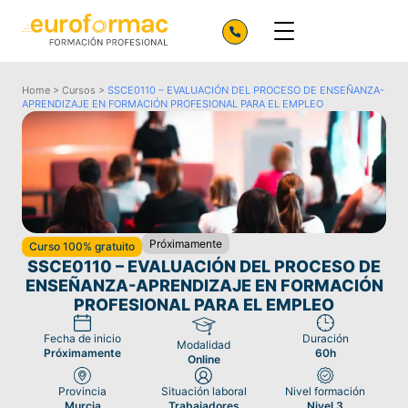
Home
>
Cursos
>
SSCE0110 – EVALUACIÓN DEL PROCESO DE ENSEÑANZA-
APRENDIZAJE EN FORMACIÓN PROFESIONAL PARA EL EMPLEO
Próximamente
Curso 100% gratuito
SSCE0110 – EVALUACIÓN DEL PROCESO DE
ENSEÑANZA-APRENDIZAJE EN FORMACIÓN
PROFESIONAL PARA EL EMPLEO
Fecha de inicio
Duración
Modalidad
Próximamente
60h
Online
Provincia
Situación laboral
Nivel formación
Murcia
Trabajadores
Nivel 3