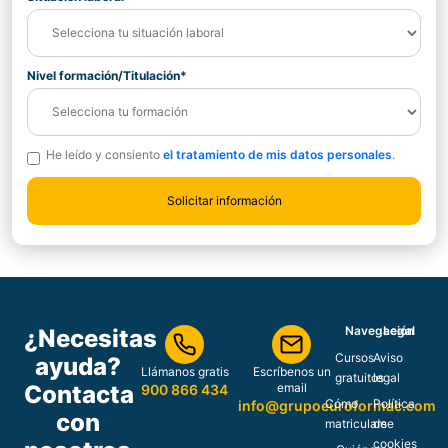
Nivel formación/Titulación*
He leído y consiento
el tratamiento de mis datos personales
.
Navegación
Legal
¿Necesitas
Cursos
Aviso
ayuda?
Llámanos gratis
Escríbenos un
gratuitos
legal
Contacta
email
900 866 434
Cómo
Política
info@grupoeuroformac.com
con
matricularse
de
cookies