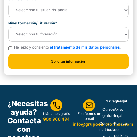
Nivel formación/Titulación*
He leído y consiento
el tratamiento de mis datos personales
.
Navegación
Legal
¿Necesitas
Cursos
Aviso
ayuda?
Llámanos gratis
Escríbenos un
gratuitos
legal
Contacta
email
900 866 434
Cómo
Política
info@grupoeuroformac.com
con
matricularse
de
cookies