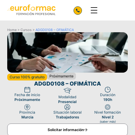
Home
>
Cursos
>
ADGD0108 – OFIMÁTICA
Próximamente
Curso 100% gratuito
ADGD0108 – OFIMÁTICA
Fecha de inicio
Duración
Modalidad
Próximamente
190h
Presencial
Provincia
Situación laboral
Nivel formación
Murcia
Trabajadores
Nivel 2
(saber más)
Solicitar información