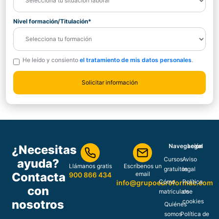
Nivel formación/Titulación*
He leído y consiento
el tratamiento de mis datos personales
.
Navegación
Legal
¿Necesitas
Cursos
Aviso
ayuda?
Llámanos gratis
Escríbenos un
gratuitos
legal
Contacta
email
900 866 434
Cómo
Política
info@grupoeuroformac.com
con
matricularse
de
nosotros
cookies
Quiénes
somos
Política de