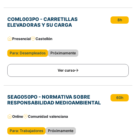
COML003PO - CARRETILLAS
8h
ELEVADORAS Y SU CARGA
Presencial
Castellón
Para: Desempleados
Próximamente
Ver curso
SEAG050PO - NORMATIVA SOBRE
60h
RESPONSABILIDAD MEDIOAMBIENTAL
Online
Comunidad valenciana
Para: Trabajadores
Próximamente