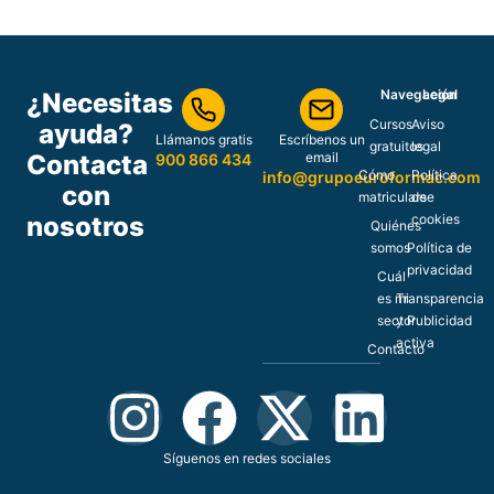
Navegación
Legal
¿Necesitas
Cursos
Aviso
ayuda?
Llámanos gratis
Escríbenos un
gratuitos
legal
Contacta
email
900 866 434
Cómo
Política
info@grupoeuroformac.com
con
matricularse
de
nosotros
cookies
Quiénes
somos
Política de
privacidad
Cuál
es mi
Transparencia
sector
y Publicidad
activa
Contacto
Síguenos en redes sociales