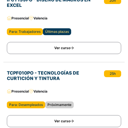
20h
EXCEL
Presencial
Valencia
Para: Trabajadores
Últimas plazas
Ver curso
TCPF010PO - TECNOLOGÍAS DE
25h
CURTICIÓN Y TINTURA
Presencial
Valencia
Para: Desempleados
Próximamente
Ver curso