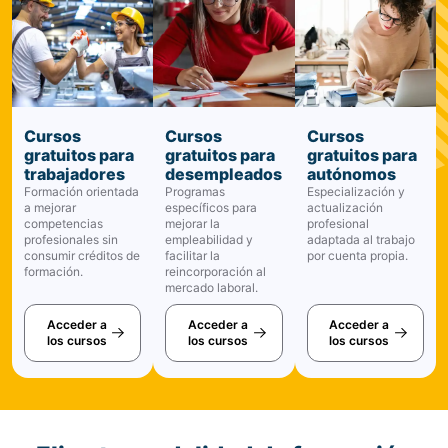
Cursos
Cursos
Cursos
gratuitos para
gratuitos para
gratuitos para
trabajadores
desempleados
autónomos
Formación orientada
Programas
Especialización y
a mejorar
específicos para
actualización
competencias
mejorar la
profesional
profesionales sin
empleabilidad y
adaptada al trabajo
consumir créditos de
facilitar la
por cuenta propia.
formación.
reincorporación al
mercado laboral.
Acceder a
Acceder a
Acceder a
los cursos
los cursos
los cursos