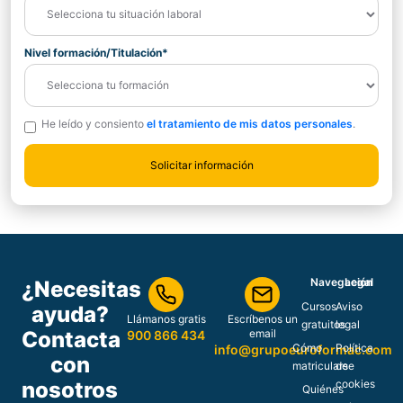
Nivel formación/Titulación*
He leído y consiento
el tratamiento de mis datos personales
.
Navegación
Legal
¿Necesitas
Cursos
Aviso
ayuda?
Llámanos gratis
Escríbenos un
gratuitos
legal
Contacta
email
900 866 434
Cómo
Política
info@grupoeuroformac.com
con
matricularse
de
nosotros
cookies
Quiénes