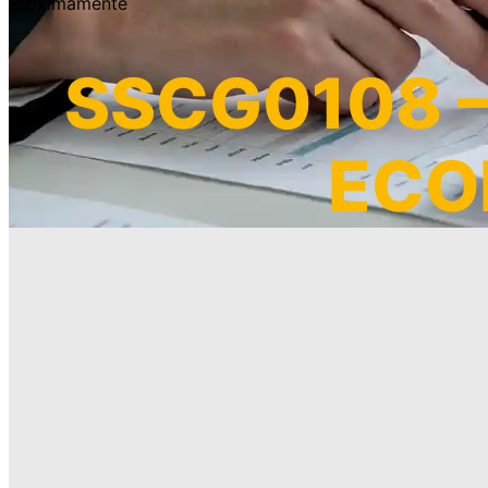
Próximamente
SSCG0108 –
ECO