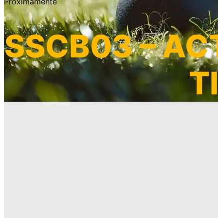
Próximamente
SSCB03 – ACT
T