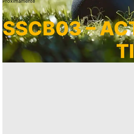
Próximamente
SSCB03 – ACT
T