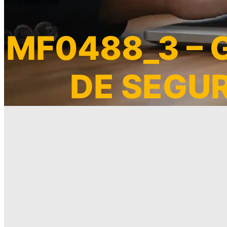
Próximamente
MF0488_3 – 
DE SEGU