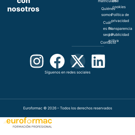
con
matricularse
de
nosotros
cookies
Quiénes
somos
Política de
privacidad
Cuál
es mi
Transparencia
sector
y Publicidad
activa
Contacto
Síguenos en redes sociales
Euroformac © 2026 – Todos los derechos reservados