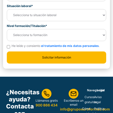
Situación laboral*
Nivel formación/Titulación*
He leído y consiento
el tratamiento de mis datos personales
.
Navegación
Legal
¿Necesitas
Cursos
Aviso
ayuda?
Llámanos gratis
Escríbenos un
gratuitos
legal
Contacta
email
900 866 434
Cómo
Política
info@grupoeuroformac.com