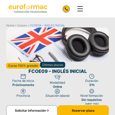
Home
>
Cursos
>
FCOE09 – INGLÉS INICIAL
Últimas plazas
Curso 100% gratuito
FCOE09 – INGLÉS INICIAL
Fecha de inicio
Duración
Modalidad
Próximamente
31h
Online
Provincia
Situación laboral
Nivel formación
Sin requisitos
(saber más)
Solicitar información
Reservar plaza