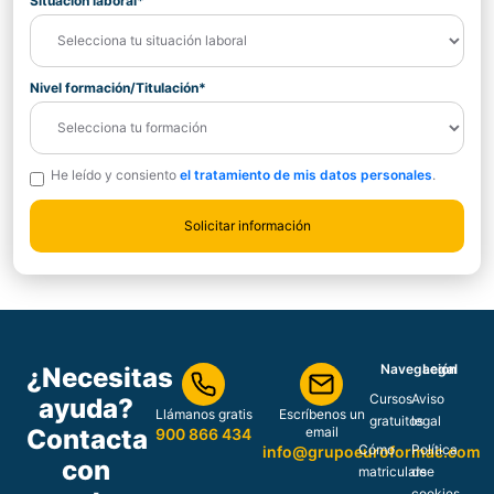
Situación laboral*
Nivel formación/Titulación*
He leído y consiento
el tratamiento de mis datos personales
.
Navegación
Legal
¿Necesitas
Cursos
Aviso
ayuda?
Llámanos gratis
Escríbenos un
gratuitos
legal
Contacta
email
900 866 434
Cómo
Política
info@grupoeuroformac.com
con
matricularse
de
cookies