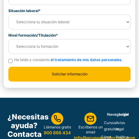
Situación laboral*
Nivel formación/Titulación*
He leído y consiento
el tratamiento de mis datos personales
.
Navegación
Legal
¿Necesitas
Cursos
Aviso
ayuda?
Llámanos gratis
Escríbenos un
gratuitos
legal
Contacta
email
900 866 434
Cómo
Política
info@grupoeuroformac.com