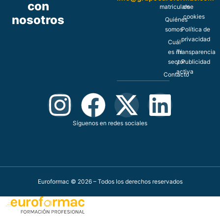
con
matricularse
de
nosotros
cookies
Quiénes
somos
Política de
privacidad
Cuál
es mi
Transparencia
sector
y Publicidad
activa
Contacto
Síguenos en redes sociales
Euroformac © 2026 – Todos los derechos reservados