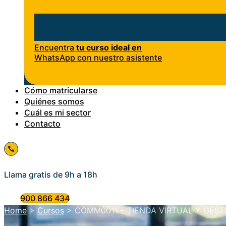
Encuentra
tu curso ideal en
WhatsApp con nuestro asistente
Cómo matricularse
Quiénes somos
Cuál es mi sector
Contacto
Llama gratis de 9h a 18h
900 866 434
Home
>
Cursos
>
COMM0011 – TIENDA VIRTUAL Y GES