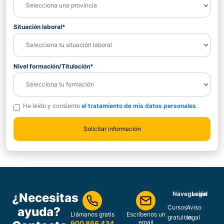
Situación laboral*
Nivel formación/Titulación*
He leído y consiento
el tratamiento de mis datos personales
.
Navegación
Legal
¿Necesitas
Cursos
Aviso
ayuda?
Llámanos gratis
Escríbenos un
gratuitos
legal
email
900 866 434