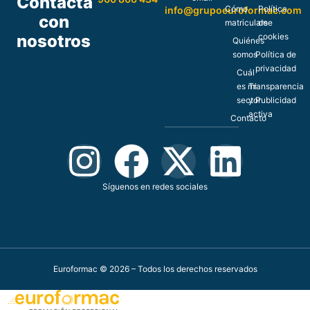
Contacta
Cómo
Política
info@grupoeuroformac.com
con
matricularse
de
nosotros
cookies
Quiénes
somos
Política de
privacidad
Cuál
es mi
Transparencia
sector
y Publicidad
activa
Contacto
Síguenos en redes sociales
Euroformac © 2026 – Todos los derechos reservados