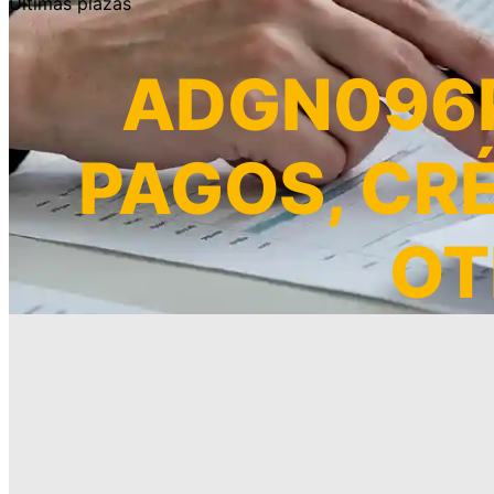
Últimas plazas
ADGN096P
PAGOS, CR
OT