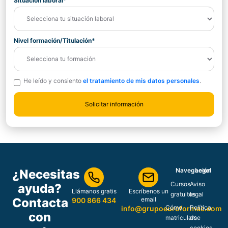
Situación laboral*
Nivel formación/Titulación*
He leído y consiento
el tratamiento de mis datos personales
.
Navegación
Legal
¿Necesitas
Cursos
Aviso
ayuda?
Llámanos gratis
Escríbenos un
gratuitos
legal
Contacta
email
900 866 434
Cómo
Política
info@grupoeuroformac.com
con
matricularse
de
cookies