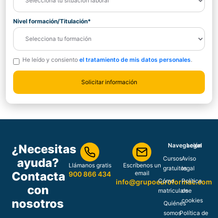
Nivel formación/Titulación*
He leído y consiento
el tratamiento de mis datos personales
.
Navegación
Legal
¿Necesitas
Cursos
Aviso
ayuda?
Llámanos gratis
Escríbenos un
gratuitos
legal
Contacta
email
900 866 434
Cómo
Política
info@grupoeuroformac.com
con
matricularse
de
nosotros
cookies
Quiénes
somos
Política de