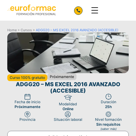
Home
>
Cursos
>
ADGG20 – MS EXCEL 2016 AVANZADO (ACCESIBLE)
Próximamente
Curso 100% gratuito
ADGG20 – MS EXCEL 2016 AVANZADO
(ACCESIBLE)
Fecha de inicio
Duración
Modalidad
Próximamente
25h
Online
Provincia
Situación laboral
Nivel formación
Sin requisitos
(saber más)