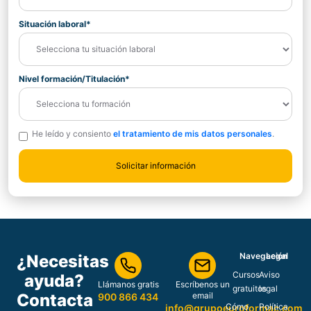
Situación laboral*
Nivel formación/Titulación*
He leído y consiento
el tratamiento de mis datos personales
.
Navegación
Legal
¿Necesitas
Cursos
Aviso
ayuda?
Llámanos gratis
Escríbenos un
gratuitos
legal
Contacta
email
900 866 434
Cómo
Política
info@grupoeuroformac.com