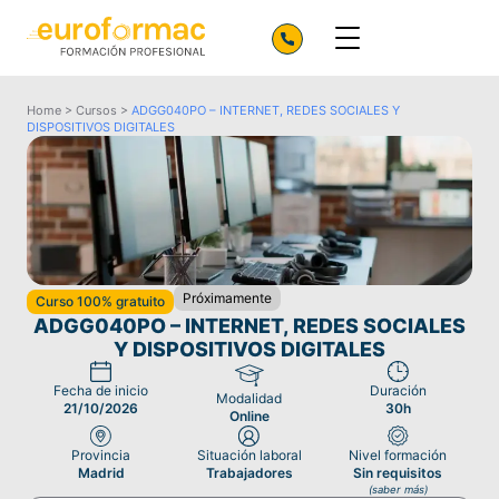
Home
>
Cursos
>
ADGG040PO – INTERNET, REDES SOCIALES Y
DISPOSITIVOS DIGITALES
Próximamente
Curso 100% gratuito
ADGG040PO – INTERNET, REDES SOCIALES
Y DISPOSITIVOS DIGITALES
Fecha de inicio
Duración
Modalidad
21/10/2026
30h
Online
Provincia
Situación laboral
Nivel formación
Madrid
Trabajadores
Sin requisitos
(saber más)