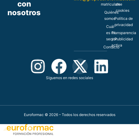
con
matricularse
de
nosotros
cookies
Quiénes
somos
Política de
privacidad
Cuál
es mi
Transparencia
sector
y Publicidad
activa
Contacto
Síguenos en redes sociales
Euroformac © 2026 – Todos los derechos reservados