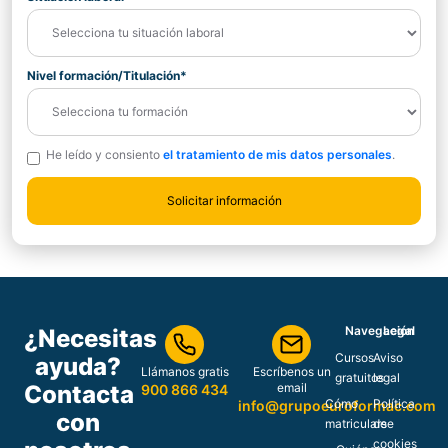
Nivel formación/Titulación*
He leído y consiento
el tratamiento de mis datos personales
.
Navegación
Legal
¿Necesitas
Cursos
Aviso
ayuda?
Llámanos gratis
Escríbenos un
gratuitos
legal
Contacta
email
900 866 434
Cómo
Política
info@grupoeuroformac.com
con
matricularse
de
cookies