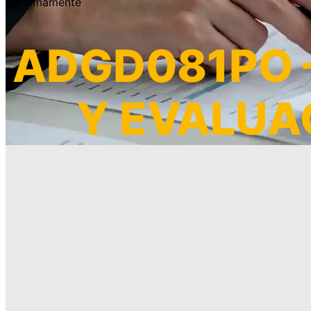
Próximamente
ADGD081PO –
Y EVALUA