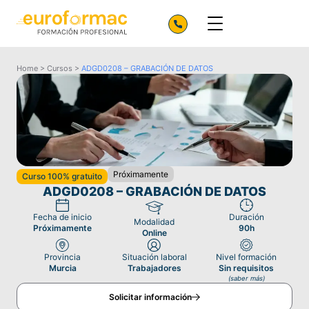
Home
>
Cursos
>
ADGD0208 – GRABACIÓN DE DATOS
Próximamente
Curso 100% gratuito
ADGD0208 – GRABACIÓN DE DATOS
Fecha de inicio
Duración
Modalidad
Próximamente
90h
Online
Provincia
Situación laboral
Nivel formación
Murcia
Trabajadores
Sin requisitos
(saber más)
Solicitar información